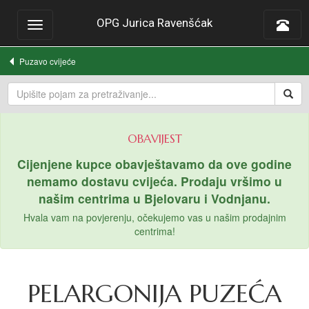
OPG Jurica Ravenšćak
Toggle
navigation
Puzavo cvijeće
OBAVIJEST
Cijenjene kupce obavještavamo da ove godine
nemamo dostavu cvijeća. Prodaju vršimo u
našim centrima u Bjelovaru i Vodnjanu.
Hvala vam na povjerenju, očekujemo vas u našim prodajnim
centrima!
PELARGONIJA PUZEĆA