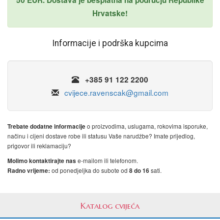
50 EUR. Dostava je besplatna na području Republike
Hrvatske!
Informacije i podrška kupcima
+385 91 122 2200
cvijece.ravenscak@gmail.com
o proizvodima, uslugama, rokovima isporuke,
Trebate dodatne informacije
načinu i cijeni dostave robe ili statusu Vaše narudžbe? Imate prijedlog,
prigovor ili reklamaciju?
e-mailom ili telefonom.
Molimo kontaktirajte nas
od ponedjeljka do subote od
sati.
Radno vrijeme:
8 do 16
Katalog cvijeća