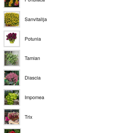
Sanvitalija
Potunia
Tamian
Diascia
Impomea
Trix