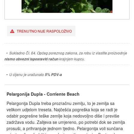
TRENUTNO NIJE RASPOLOŽIVO
•
Sukladno Čl. 64. Općeg poreznog zakona, za robu iz vlastite proizvodnje
nismo obvezni ispostaviti račun
krajnjem kupcu.
•
U cijenu je uračunato
5% PDV-a
Pelargonija Dupla - Corriente Beach
Pelargonija Dupla treba prozračnu zemlju, to je zemlja sa
velikom udjelom treseta. Najčešća pogreška koja se radi je
odabir pogrešne teške zemlje koja nedovoljno diše i previše
zadržava vodu. Zalijeva se umjereno, po potrebi dok se zemlja
prosuši, a prihranjuje jednom tjedno. Pelargonija voli sunčana