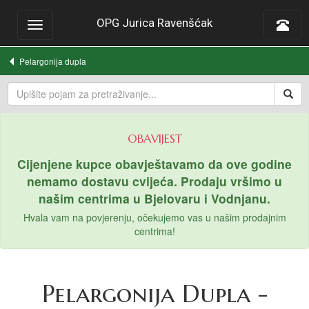
OPG Jurica Ravenšćak
Toggle
navigation
Pelargonija dupla
OBAVIJEST
Cijenjene kupce obavještavamo da ove godine
nemamo dostavu cvijeća. Prodaju vršimo u
našim centrima u Bjelovaru i Vodnjanu.
Hvala vam na povjerenju, očekujemo vas u našim prodajnim
centrima!
Pelargonija Dupla -