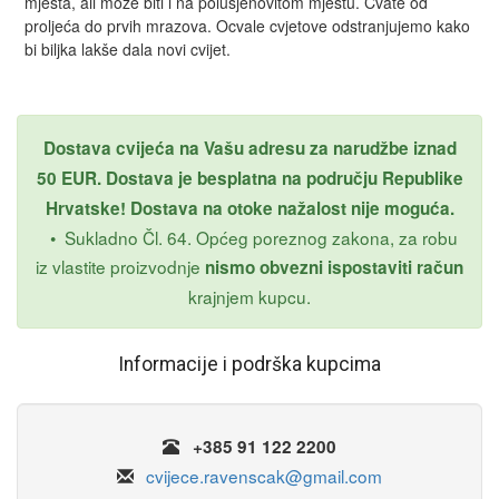
mjesta, ali može biti i na polusjenovitom mjestu. Cvate od
proljeća do prvih mrazova. Ocvale cvjetove odstranjujemo kako
bi biljka lakše dala novi cvijet.
Dostava cvijeća na Vašu adresu za narudžbe iznad
50 EUR. Dostava je besplatna na području Republike
Hrvatske! Dostava na otoke nažalost nije moguća.
•
Sukladno Čl. 64. Općeg poreznog zakona, za robu
iz vlastite proizvodnje
nismo obvezni ispostaviti račun
krajnjem kupcu.
Informacije i podrška kupcima
+385 91 122 2200
cvijece.ravenscak@gmail.com