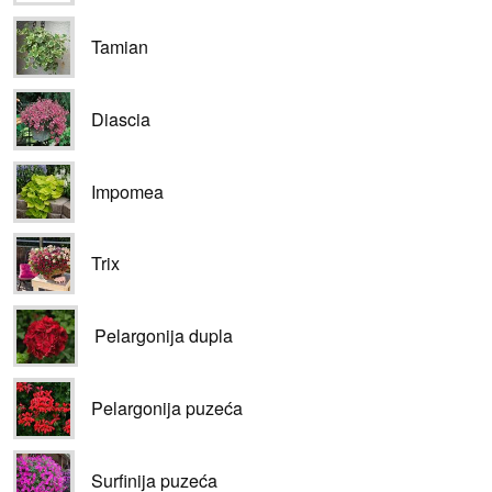
Tamian
Diascia
Impomea
Trix
Pelargonija dupla
Pelargonija puzeća
Surfinija puzeća