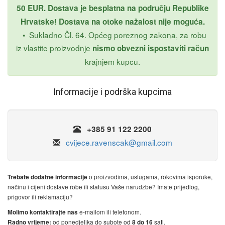
50 EUR. Dostava je besplatna na području Republike
Hrvatske! Dostava na otoke nažalost nije moguća.
•
Sukladno Čl. 64. Općeg poreznog zakona, za robu
iz vlastite proizvodnje
nismo obvezni ispostaviti račun
krajnjem kupcu.
Informacije i podrška kupcima
+385 91 122 2200
cvijece.ravenscak@gmail.com
o proizvodima, uslugama, rokovima isporuke,
Trebate dodatne informacije
načinu i cijeni dostave robe ili statusu Vaše narudžbe? Imate prijedlog,
prigovor ili reklamaciju?
e-mailom ili telefonom.
Molimo kontaktirajte nas
od ponedjeljka do subote od
sati.
Radno vrijeme:
8 do 16