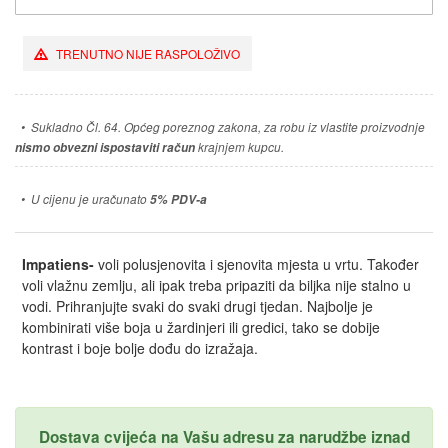
TRENUTNO NIJE RASPOLOŽIVO
•
Sukladno Čl. 64. Općeg poreznog zakona, za robu iz vlastite proizvodnje
nismo obvezni ispostaviti račun
krajnjem kupcu.
•
U cijenu je uračunato
5% PDV-a
Impatiens-
voli polusjenovita i sjenovita mjesta u vrtu. Također
voli vlažnu zemlju, ali ipak treba pripaziti da biljka nije stalno u
vodi. Prihranjujte svaki do svaki drugi tjedan. Najbolje je
kombinirati više boja u žardinjeri ili gredici, tako se dobije
kontrast i boje bolje dođu do izražaja.
Dostava cvijeća na Vašu adresu za narudžbe iznad