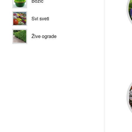
Božić
Svi sveti
Žive ograde