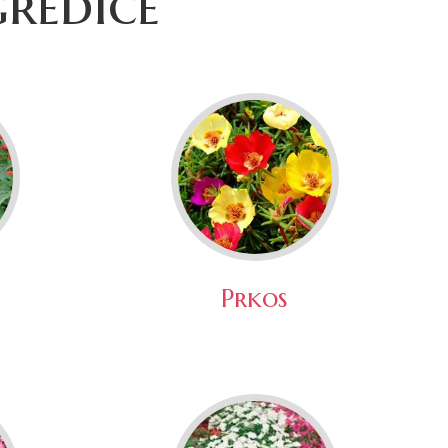
gredice
Prkos