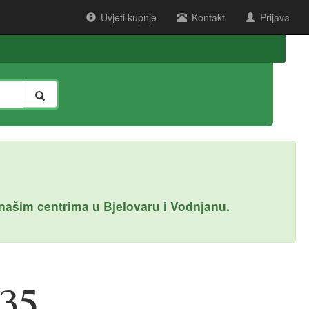
Uvjeti kupnje
Kontakt
Prijava
ašim centrima u Bjelovaru i Vodnjanu.
 35