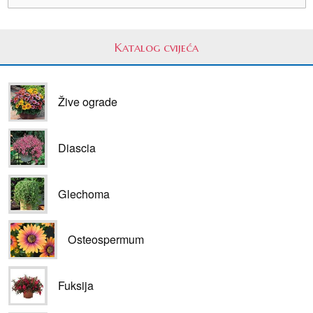
Katalog cvijeća
Žive ograde
Diascia
Glechoma
Osteospermum
Fuksija