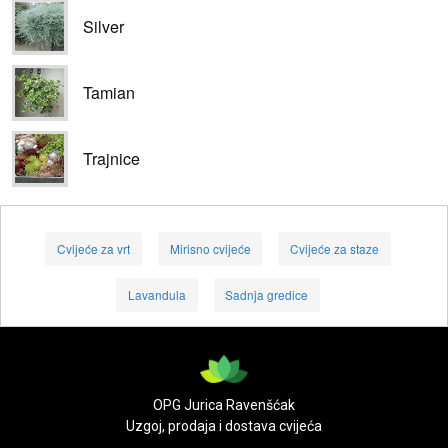
Silver
Tamian
Trajnice
Cvijeće za vrt
Mirisno cvijeće
Cvijeće za staze
Lavandula
Sadnja gredice
OPG Jurica Ravenšćak
Uzgoj, prodaja i dostava cvijeća