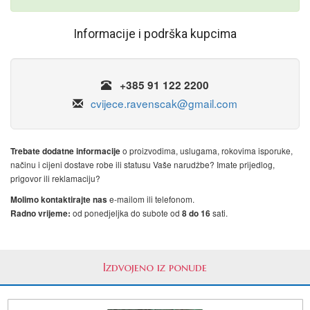
Informacije i podrška kupcima
+385 91 122 2200
cvijece.ravenscak@gmail.com
o proizvodima, uslugama, rokovima isporuke,
Trebate dodatne informacije
načinu i cijeni dostave robe ili statusu Vaše narudžbe? Imate prijedlog,
prigovor ili reklamaciju?
e-mailom ili telefonom.
Molimo kontaktirajte nas
od ponedjeljka do subote od
sati.
Radno vrijeme:
8 do 16
Izdvojeno iz ponude